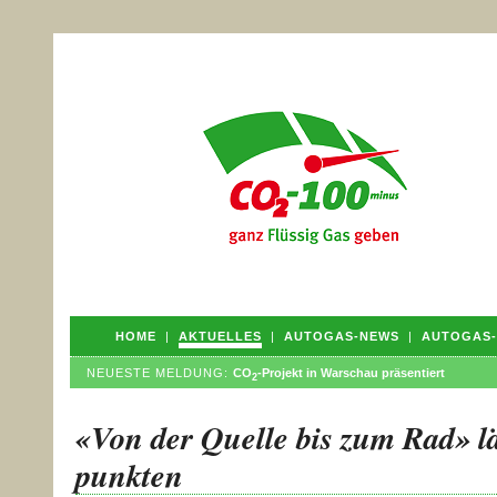
HOME
|
AKTUELLES
|
AUTOGAS-NEWS
|
AUTOGAS-
NEUESTE MELDUNG:
CO
-Projekt in Warschau präsentiert
2
«Von der Quelle bis zum Rad» l
punkten